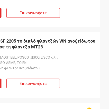
Επικοινωνήστε
J SF 2205 το διπλό φλαντζών WN ανοξείδωτου
σε τη φλάντζα MT23
BAOSTEEL, POSCO, JISCO, LISCO κ.λπ
 ISO, ASME, ΤΟ EN
νη φλάντζα ανοξείδωτου
Επικοινωνήστε