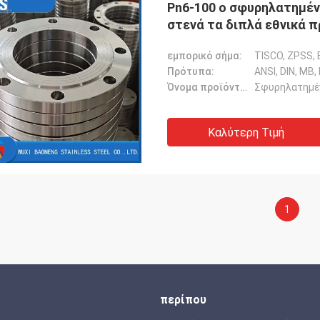
Pn6-100 ο σφυρηλατημέ
στενά τα διπλά εθνικά 
εμπορικό σήμα:
TISCO, ZPSS, 
Πρότυπα:
ANSI, DIN, ΜΒ,
Όνομα προϊόντων:
Σφυρηλατημέ
Καλύτερη Τιμή
1
περίπου