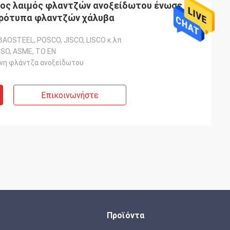
νος λαιμός φλαντζών ανοξείδωτου ένωσε
πρότυπα φλαντζών χάλυβα
BAOSTEEL, POSCO, JISCO, LISCO κ.λπ
 ISO, ASME, ΤΟ EN
νη φλάντζα ανοξείδωτου
Επικοινωνήστε
Προϊόντα