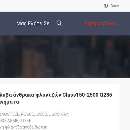
Greek
Μας Ελάτε Σε
Ζητήστε Ένα
Επαφή Με
Απόσπασμα
描
述
λυβα άνθρακα φλαντζών Class150-2500 Q235
ανήματα
BAOSTEEL, POSCO, JISCO, LISCO κ.λπ
 ISO, ASME, ΤΟ EN
νη φλάντζα ανοξείδωτου