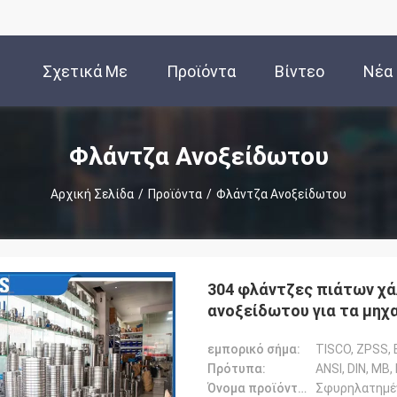
Σχετικά Με
Προϊόντα
Βίντεο
Νέα
Εμάς
Φλάντζα Ανοξείδωτου
Αρχική Σελίδα
/
Προϊόντα
/
Φλάντζα Ανοξείδωτου
304 φλάντζες πιάτων χά
ανοξείδωτου για τα μηχ
εμπορικό σήμα:
TISCO, ZPSS, 
Πρότυπα:
ANSI, DIN, ΜΒ,
Όνομα προϊόντων:
Σφυρηλατημέ