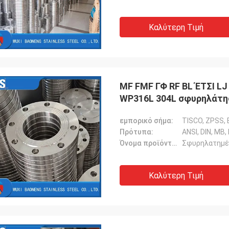
Καλύτερη Τιμή
MF FMF ΓΦ RF BL ΈΤΣΙ L
WP316L 304L σφυρηλάτη
εμπορικό σήμα:
TISCO, ZPSS, 
Πρότυπα:
ANSI, DIN, ΜΒ,
Όνομα προϊόντων:
Σφυρηλατημέ
Καλύτερη Τιμή