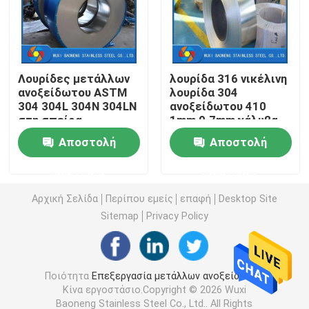
σπείρα ανοξείδωτου
Λουρίδες μετάλλων
λουρίδα 316 νικέλινη
Χωρίς συγκόλληση σωλήνας ανοξείδωτου
ανοξείδωτου ASTM
λουρίδα 304
304 304L 304N 304LN
ανοξείδωτου 410
στη σπείρα
1mm 0.7mm χάλυβα
ενωμένος στενά ανοξείδωτο σωλήνας
321 310s
Αποστολή
Αποστολή
Ανοξείδωτο γύρω από το φραγμό
ερώτησης
ερώτησης
Αρχική Σελίδα
Περίπου εμείς
επαφή
Desktop Site
φραγμός γωνίας ανοξείδωτου
Sitemap
Privacy Policy
λουρίδα ανοξείδωτου
Ποιότητα
Επεξεργασία μετάλλων ανοξείδωτου
Κίνα εργοστάσιο.Copyright © 2026 Wuxi
Επίπεδος φραγμός ανοξείδωτου
Baoneng Stainless Steel Co., Ltd.. All Rights