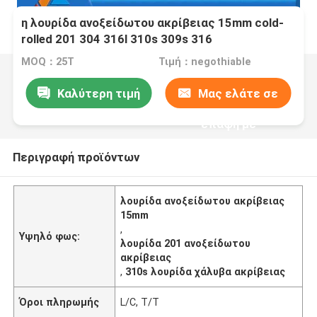
η λουρίδα ανοξείδωτου ακρίβειας 15mm cold-
rolled 201 304 316l 310s 309s 316
MOQ：25T
Τιμή：negothiable
Καλύτερη τιμή
Μας ελάτε σε
επαφή με
Περιγραφή προϊόντων
λουρίδα ανοξείδωτου ακρίβειας
15mm
,
Υψηλό φως:
λουρίδα 201 ανοξείδωτου
ακρίβειας
,
310s λουρίδα χάλυβα ακρίβειας
Όροι πληρωμής
L/C, T/T