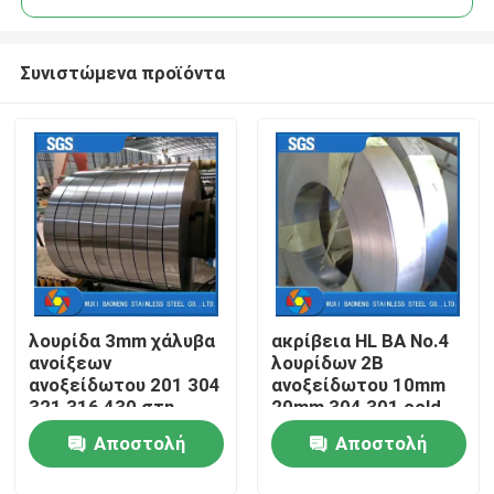
Συνιστώμενα προϊόντα
λουρίδα 3mm χάλυβα
ακρίβεια HL BA No.4
Αρχική Σελίδα
ανοίξεων
λουρίδων 2B
ανοξείδωτου 201 304
ανοξείδωτου 10mm
321 316 430 στη
20mm 304 301 cold-
Προϊόντα
σπείρα
rolled
Αποστολή
Αποστολή
Βίντεο
ερώτησης
ερώτησης