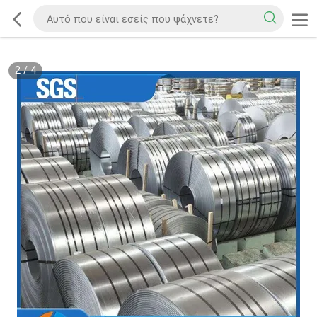
2
/
4